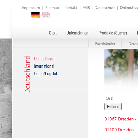
Impressum
|
Sitemap
|
Kontakt
|
AGB
|
Datenschutz
|
Onlinesho
Start
Unternehmen
Produkte (Suche)
Fachhändler
Deuts
Deutschland
Deutschland
International
LogIn/LogOut
Ort:
01067 Dresden -
01109 Dresden - 