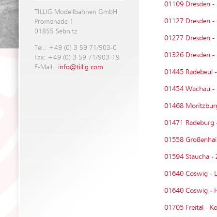
01109 Dresden -
TILLIG Modellbahnen GmbH
01127 Dresden - 
Promenade 1
01855 Sebnitz
01277 Dresden - 
Tel.: +49 (0) 3 59 71/903-0
01326 Dresden - P
Fax: +49 (0) 3 59 71/903-19
E-Mail:
info@tillig.com
01445 Radebeul -
01454 Wachau - R
01468 Moritzburg
01471 Radeburg -
01558 Großenhain
01594 Staucha - 
01640 Coswig - Le
01640 Coswig - H
01705 Freital - K