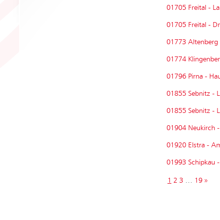
01705 Freital - L
01705 Freital - 
01773 Altenberg 
01774 Klingenber
01796 Pirna - Hau
01855 Sebnitz - 
01855 Sebnitz - 
01904 Neukirch -
01920 Elstra - A
01993 Schipkau -
1
2
3
…
19
»