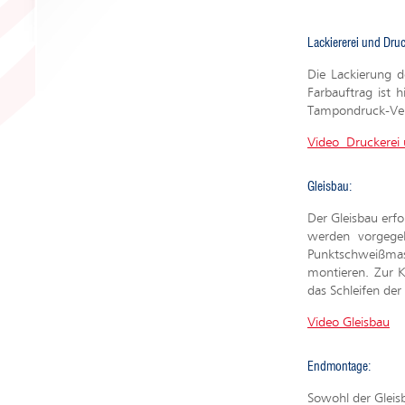
Lackiererei und Druc
Die Lackierung d
Farbauftrag ist 
Tampondruck-Verf
Video
Druckerei 
Gleisbau:
Der Gleisbau erfo
werden vorgege
Punktschweißmas
montieren. Zur 
das Schleifen de
Video Gleisbau
Endmontage:
Sowohl der Gleisb