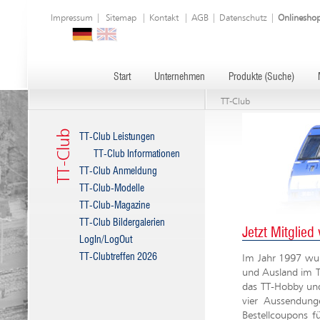
Impressum
|
Sitemap
|
Kontakt
|
AGB
|
Datenschutz
|
Onlinesho
Start
Unternehmen
Produkte (Suche)
TT-Club
TT-Club
TT-Club Leistungen
TT-Club Informationen
TT-Club Anmeldung
TT-Club-Modelle
TT-Club-Magazine
TT-Club Bildergalerien
Jetzt Mitglie
LogIn/LogOut
TT-Clubtreffen 2026
Im Jahr 1997 wur
und Ausland im T
das TT-Hobby und
vier Aussendung
Bestellcoupons f