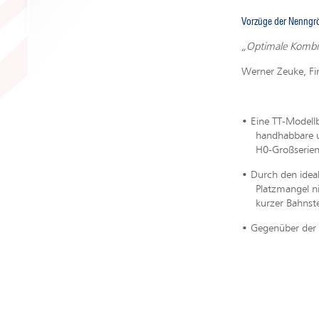
Vorzüge der Nenngr
„Optimale Kombin
Werner Zeuke, F
• Eine TT-Modellb
handhabbare und 
H0-Großserienm
• Durch den idea
Platzmangel nich
kurzer Bahnstei
• Gegenüber der 