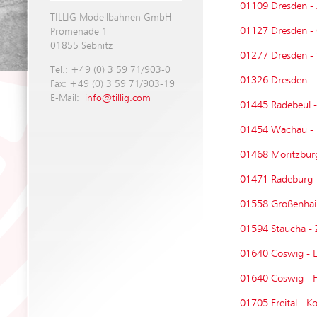
01109 Dresden -
TILLIG Modellbahnen GmbH
01127 Dresden - 
Promenade 1
01855 Sebnitz
01277 Dresden - 
Tel.: +49 (0) 3 59 71/903-0
01326 Dresden - P
Fax: +49 (0) 3 59 71/903-19
E-Mail:
info@tillig.com
01445 Radebeul -
01454 Wachau - R
01468 Moritzburg
01471 Radeburg -
01558 Großenhain
01594 Staucha - 
01640 Coswig - Le
01640 Coswig - H
01705 Freital - K