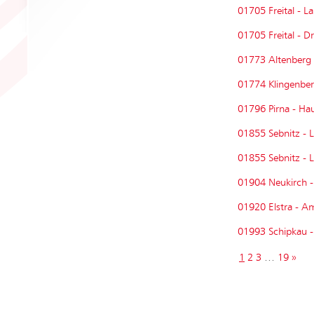
01705 Freital - L
01705 Freital - 
01773 Altenberg 
01774 Klingenber
01796 Pirna - Hau
01855 Sebnitz - 
01855 Sebnitz - 
01904 Neukirch -
01920 Elstra - A
01993 Schipkau -
1
2
3
…
19
»