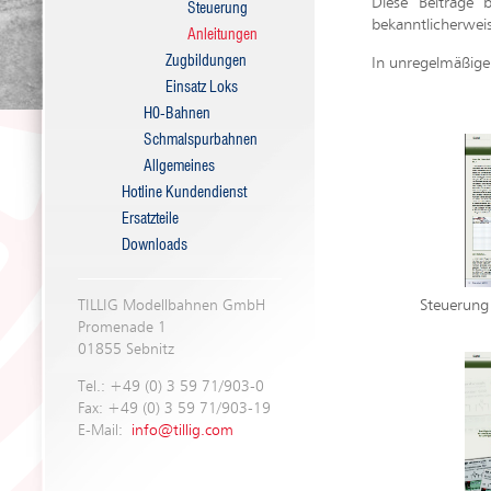
Diese Beiträge
Steuerung
bekanntlicherwei
Anleitungen
Zugbildungen
In unregelmäßige
Einsatz Loks
H0-Bahnen
Schmalspurbahnen
Allgemeines
Hotline Kundendienst
Ersatzteile
Downloads
Steuerung 
TILLIG Modellbahnen GmbH
Promenade 1
01855 Sebnitz
Tel.: +49 (0) 3 59 71/903-0
Fax: +49 (0) 3 59 71/903-19
E-Mail:
info@tillig.com