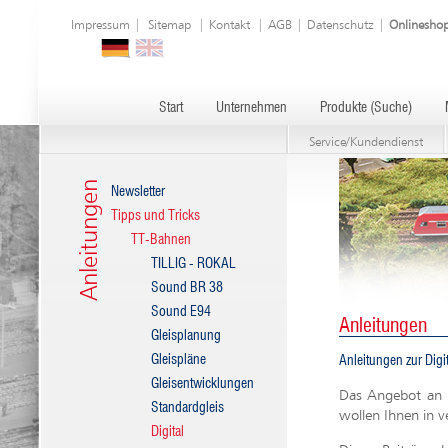
Impressum
|
Sitemap
|
Kontakt
|
AGB
|
Datenschutz
|
Onlinesho
Start
Unternehmen
Produkte (Suche)
Service/Kundendienst
Anleitungen
Newsletter
Tipps und Tricks
TT-Bahnen
TILLIG - ROKAL
Sound BR 38
Sound E94
Anleitungen
Gleisplanung
Gleispläne
Anleitungen zur Digi
Gleisentwicklungen
Das Angebot an D
Standardgleis
wollen Ihnen in 
Digital