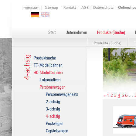
Impressum
|
Sitemap
|
Kontakt
|
AGB
|
Datenschutz
|
Onlinesho
Start
Unternehmen
Produkte (Suche)
Produkte (Suche)
4-achsig
Produktsuche
TT-Modellbahnen
H0-Modellbahnen
Lokomotiven
Personenwagen
Personenwagensets
«
1
2
3
4
5
6
…
2-achsig
3-achsig
4-achsig
Postwagen
Gepäckwagen