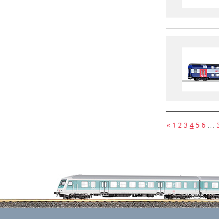
«
1
2
3
4
5
6
…