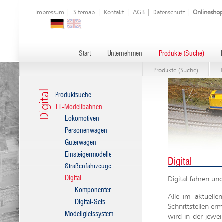
Impressum
|
Sitemap
|
Kontakt
|
AGB
|
Datenschutz
|
Onlinesho
Start
Unternehmen
Produkte (Suche)
Produkte (Suche)
Digital
Produktsuche
TT-Modellbahnen
Lokomotiven
Personenwagen
Güterwagen
Einsteigermodelle
Digital
Straßenfahrzeuge
Digital
Digital fahren u
Komponenten
Alle im aktuelle
Digital-Sets
Schnittstellen er
Modellgleissystem
wird in der jewe