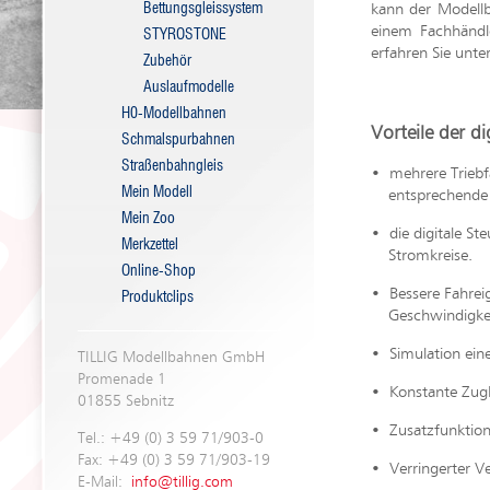
Bettungsgleissystem
kann der Modellb
einem Fachhändle
STYROSTONE
erfahren Sie unte
Zubehör
Auslaufmodelle
H0-Modellbahnen
Vorteile der d
Schmalspurbahnen
Straßenbahngleis
• mehrere Triebf
Mein Modell
entsprechende Be
Mein Zoo
• die digitale St
Merkzettel
Stromkreise.
Online-Shop
• Bessere Fahrei
Produktclips
Geschwindigkeite
• Simulation ein
TILLIG Modellbahnen GmbH
Promenade 1
• Konstante Zug
01855 Sebnitz
• Zusatzfunktion
Tel.: +49 (0) 3 59 71/903-0
Fax: +49 (0) 3 59 71/903-19
• Verringerter V
E-Mail:
info@tillig.com