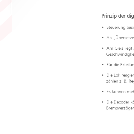
Prinzip der di
• Steuerung basie
• Als „Übersetzer
• Am Gleis liegt
Geschwindigkeit
• Für die Erteilu
• Die Lok reagier
zählen z. B. Reg
• Es können mehr
• Die Decoder kö
Bremsverzöger