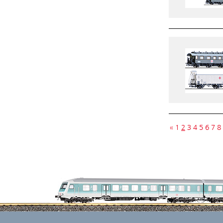
«
1
2
3
4
5
6
7
8