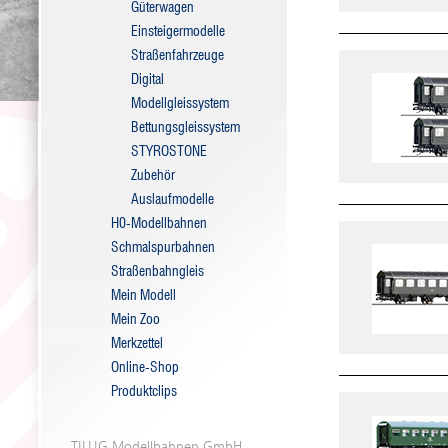
Güterwagen
Einsteigermodelle
Straßenfahrzeuge
Digital
Modellgleissystem
Bettungsgleissystem
STYROSTONE
Zubehör
Auslaufmodelle
H0-Modellbahnen
Schmalspurbahnen
Straßenbahngleis
Mein Modell
Mein Zoo
Merkzettel
Online-Shop
Produktclips
TILLIG Modellbahnen GmbH