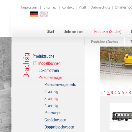
Impressum
|
Sitemap
|
Kontakt
|
AGB
|
Datenschutz
|
Onlinesho
Start
Unternehmen
Produkte (Suche)
Produkte (Suche)
3-achsig
Produktsuche
TT-Modellbahnen
Lokomotiven
Personenwagen
Personenwagensets
2-achsig
«
1
2
3
4
5
6
7
8
3-achsig
4-achsig
Postwagen
Gepäckwagen
Doppelstockwagen