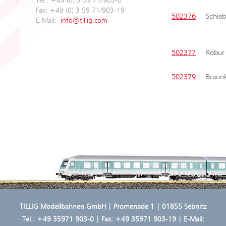
Tel.: +49 (0) 3 59 71/903-0
Fax: +49 (0) 3 59 71/903-19
502376
Schie
E-Mail:
info@tillig.com
502377
Robur
502379
Braunk
TILLIG Modellbahnen GmbH | Promenade 1 | 01855 Sebnitz
Tel.:
+49 35971 903-0
| Fax: +49 35971 903-19 | E-Mail: