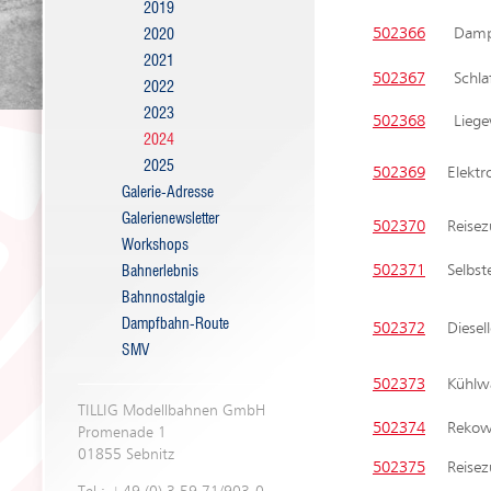
2019
502366
Dampf
2020
2021
502367
Schla
2022
2023
502368
Liege
2024
2025
502369
Elektr
Galerie-Adresse
Galerienewsletter
502370
Reisez
Workshops
502371
Selbst
Bahnerlebnis
Bahnnostalgie
Dampfbahn-Route
502372
Diesel
SMV
502373
Kühlwa
TILLIG Modellbahnen GmbH
502374
Rekow
Promenade 1
01855 Sebnitz
502375
Reise