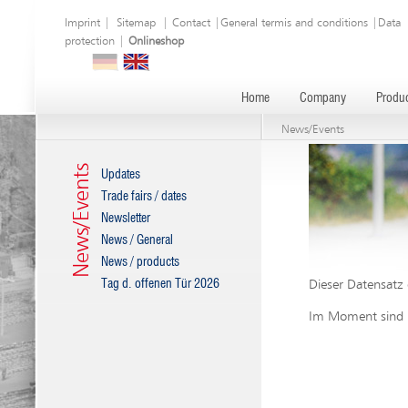
Imprint
|
Sitemap
|
Contact
|
General termis and conditions
|
Data
protection
|
Onlineshop
Home
Company
Produc
News/Events
News/Events
Updates
Trade fairs / dates
Newsletter
News / General
News / products
Tag d. offenen Tür 2026
Dieser Datensatz 
Im Moment sind k