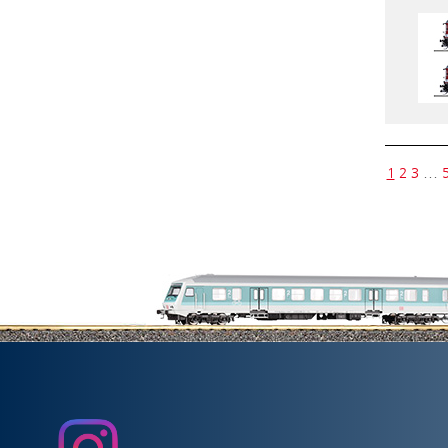
1
2
3
…