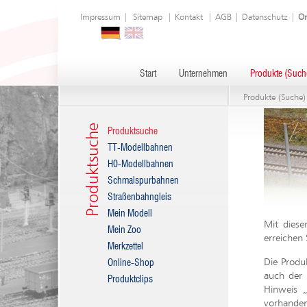
Impressum
|
Sitemap
|
Kontakt
|
AGB
|
Datenschutz
|
On
Start
Unternehmen
Produkte (Such
Produkte (Suche)
Produktsuche
Produktsuche
TT-Modellbahnen
H0-Modellbahnen
Schmalspurbahnen
Straßenbahngleis
Mein Modell
Mit diese
Mein Zoo
erreichen 
Merkzettel
Die Produ
Online-Shop
auch der 
Produktclips
Hinweis „
vorhanden