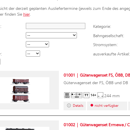
sicht der derzeit geplanten Ausliefertermine (jeweils zum Ende des ang
er finden Sie
hier
.
:
Kategorie:
Bahngesellschaft:
Stromsystem:
r:
ausverkaufte Artikel:
01001 | Güterwagenset FS, ÖBB, DB 
Güterwagenset der FS, ÖBB und DB
244 mm
Details
nicht verfügbar
01002 | Güterwagenset Ermewa / Cap