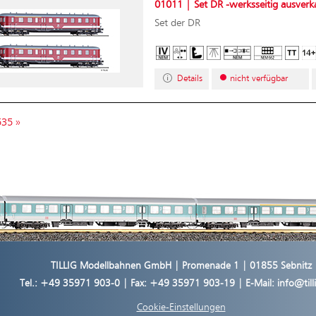
01011 | Set DR -werksseitig ausverk
Set der DR
Details
nicht verfügbar
535
»
TILLIG Modellbahnen GmbH | Promenade 1 | 01855 Sebnitz
Tel.:
+49 35971 903-0
| Fax: +49 35971 903-19 | E-Mail:
info@til
Cookie-Einstellungen