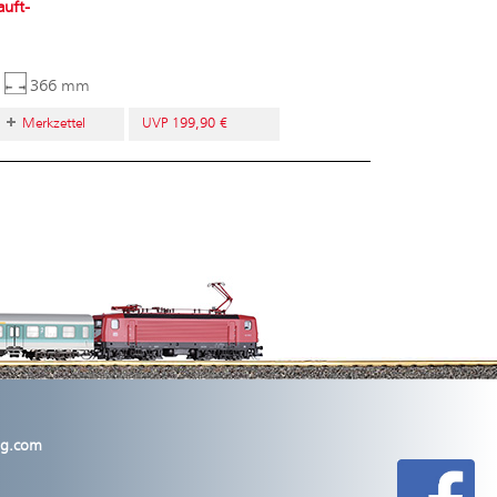
auft-
366 mm
Merkzettel
UVP 199,90 €
lig.com