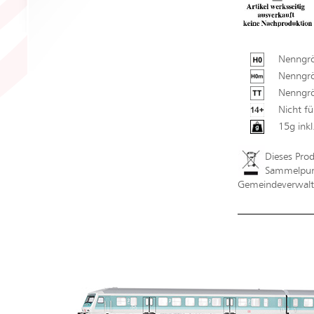
Nenngrö
Nenngr
Nenngrö
Nicht fü
15g ink
Dieses Pro
Sammelpunk
Gemeindeverwaltu