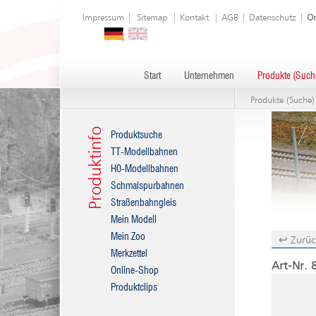
Impressum
|
Sitemap
|
Kontakt
|
AGB
|
Datenschutz
|
On
Start
Unternehmen
Produkte (Such
Produkte (Suche)
Produktinfo
Produktsuche
TT-Modellbahnen
H0-Modellbahnen
Schmalspurbahnen
Straßenbahngleis
Mein Modell
Mein Zoo
↩ Zurüc
Merkzettel
Art-Nr. 8
Online-Shop
Produktclips