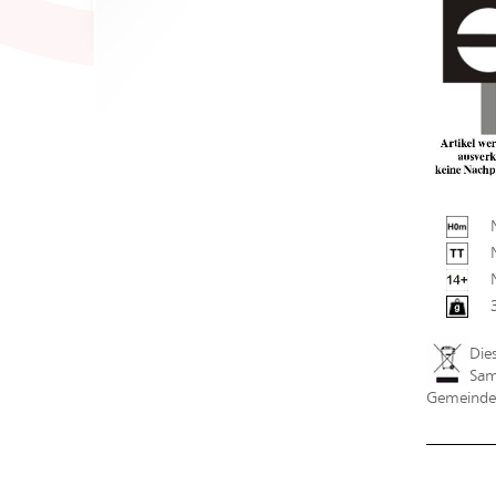
Die
Sam
Gemeindev