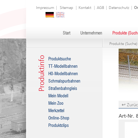
Impressum
|
Sitemap
|
Kontakt
|
AGB
|
Datenschutz
|
On
Start
Unternehmen
Produkte (Such
Produkte (Suche)
Produktinfo
Produktsuche
TT-Modellbahnen
H0-Modellbahnen
Schmalspurbahnen
Straßenbahngleis
Mein Modell
Mein Zoo
↩ Zurüc
Merkzettel
Art-Nr. 
Online-Shop
Produktclips