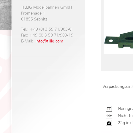
TILLIG Modellbahnen GmbH
Promenade 1
01855 Sebnitz
Tel.: +49 (0) 3 59 71/903-0
Fax: +49 (0) 3 59 71/903-19
E-Mail:
info@tillig.com
Verpackungseinh
Nenngrö
Nicht fü
25g ink