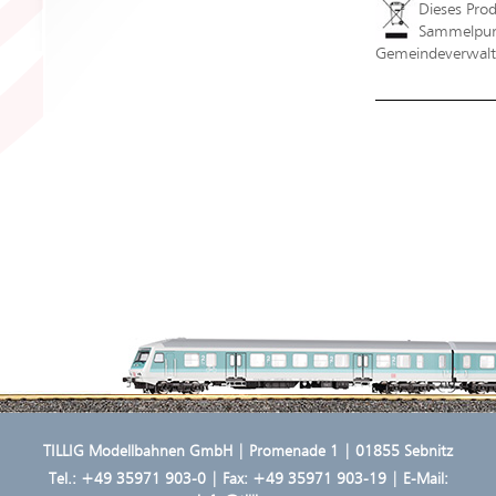
Dieses Pro
Sammelpunk
Gemeindeverwaltu
TILLIG Modellbahnen GmbH | Promenade 1 | 01855 Sebnitz
Tel.:
+49 35971 903-0
| Fax: +49 35971 903-19 | E-Mail: