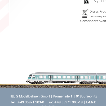
5g inkl
Dieses Pro
Sammelpunk
Gemeindeverwaltu
TILLIG Modellbahnen GmbH | Promenade 1 | 01855 Sebnitz
Tel.:
+49 35971 903-0
| Fax: +49 35971 903-19 | E-Mail: