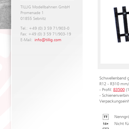
TILLIG Modellbahnen GmbH
Promenade 1
01855 Sebnitz
Tel.: +49 (0) 3 59 71/903-0
Fax: +49 (0) 3 59 71/903-19
E-Mail:
info@tillig.com
Schwellenband 
R12 - R310 mm/
- Profil:
83500
(
- Schienenverbi
Verpackungseinh
Nenngrö
Nicht fü