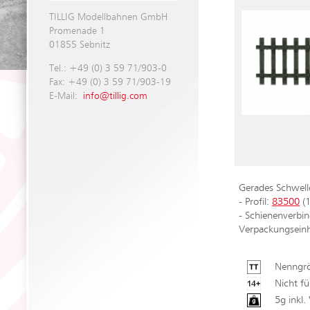
TILLIG Modellbahnen GmbH
Promenade 1
01855 Sebnitz
Tel.: +49 (0) 3 59 71/903-0
Fax: +49 (0) 3 59 71/903-19
E-Mail:
info@tillig.com
Gerades Schwe
- Profil:
83500
(
- Schienenverbi
Verpackungseinh
Nenngrö
Nicht fü
5g inkl