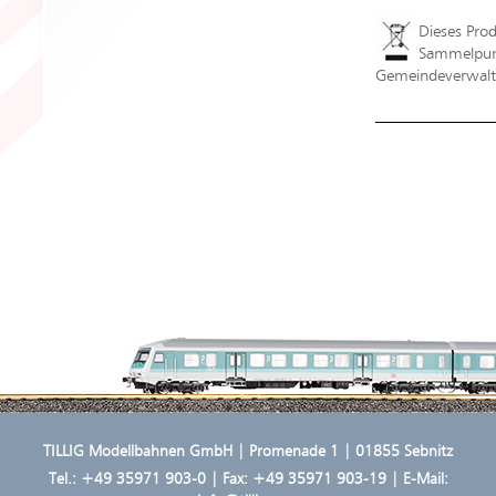
Dieses Pro
Sammelpunk
Gemeindeverwaltu
TILLIG Modellbahnen GmbH | Promenade 1 | 01855 Sebnitz
Tel.:
+49 35971 903-0
| Fax: +49 35971 903-19 | E-Mail: