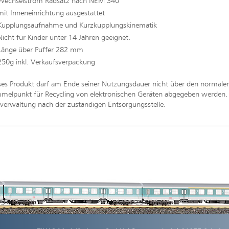
Wechselstrom Radsatz nach NEM 340
mit Inneneinrichtung ausgestattet
Kupplungsaufnahme und Kurzkupplungskinematik
Nicht für Kinder unter 14 Jahren geeignet.
Länge über Puffer 282 mm
250g inkl. Verkaufsverpackung
ses Produkt darf am Ende seiner Nutzungsdauer nicht über den normal
melpunkt für Recycling von elektronischen Geräten abgegeben werden. Bi
erwaltung nach der zuständigen Entsorgungsstelle.