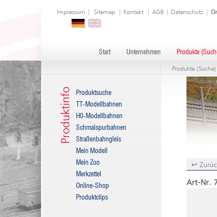
Impressum
|
Sitemap
|
Kontakt
|
AGB
|
Datenschutz
|
On
Start
Unternehmen
Produkte (Such
Produkte (Suche)
Produktinfo
Produktsuche
TT-Modellbahnen
H0-Modellbahnen
Schmalspurbahnen
Straßenbahngleis
Mein Modell
Mein Zoo
↩ Zurüc
Merkzettel
Art-Nr. 
Online-Shop
Produktclips