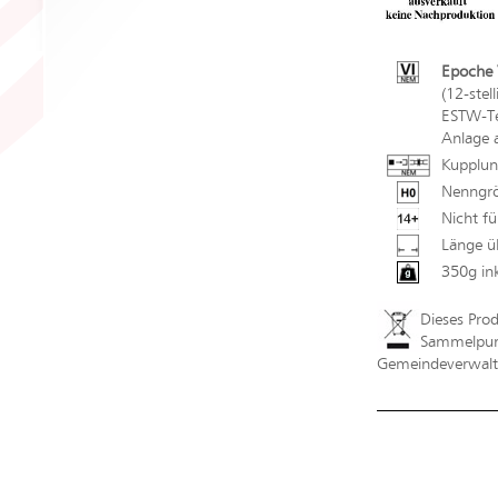
Epoche V
(12-stel
ESTW-Tec
Anlage 
Kupplun
Nenngrö
Nicht fü
Länge ü
350g in
Dieses Pro
Sammelpunk
Gemeindeverwaltu