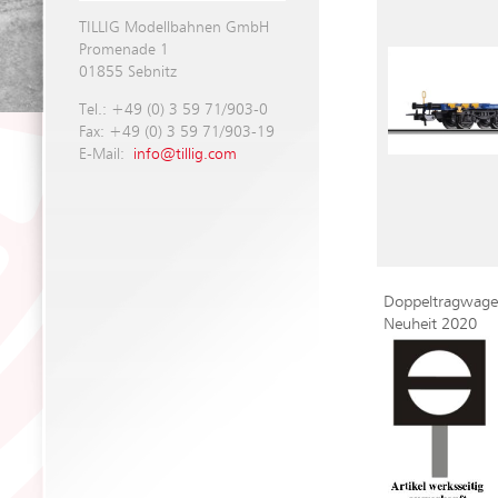
TILLIG Modellbahnen GmbH
Promenade 1
01855 Sebnitz
Tel.: +49 (0) 3 59 71/903-0
Fax: +49 (0) 3 59 71/903-19
E-Mail:
info@tillig.com
Doppeltragwage
Neuheit 2020