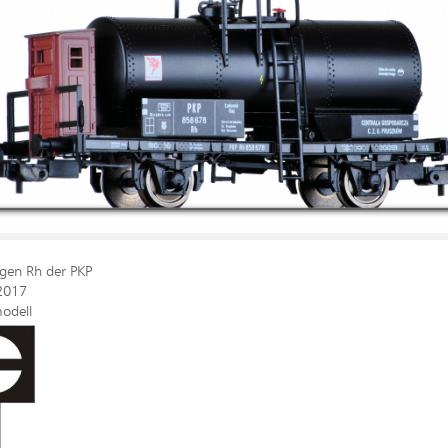
gen Rh der PKP
2017
odell