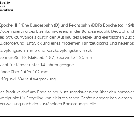
Epoche III Frühe Bundesbahn (D) und Reichsbahn (DDR) Epoche (ca. 1949
Modernisierung des Eisenbahnwesens in der Bundesrepublik Deutschland
des Strukturwandels durch den Ausbau des Diesel- und elektrischen Zu
Zugförderung. Entwicklung eines modernen Fahrzeugparks und neuer Si
Kupplungsaufnahme und Kurzkupplungskinematik
Nenngröße H0, Maßstab 1:87, Spurweite 16,5mm
Nicht für Kinder unter 14 Jahren geeignet.
Länge über Puffer 102 mm
140g inkl. Verkaufsverpackung
ses Produkt darf am Ende seiner Nutzungsdauer nicht über den normal
melpunkt für Recycling von elektronischen Geräten abgegeben werden. Bi
erwaltung nach der zuständigen Entsorgungsstelle.