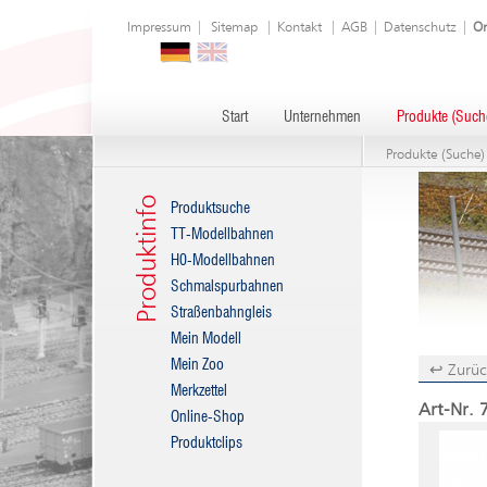
Impressum
|
Sitemap
|
Kontakt
|
AGB
|
Datenschutz
|
On
Start
Unternehmen
Produkte (Such
Produkte (Suche)
Produktinfo
Produktsuche
TT-Modellbahnen
H0-Modellbahnen
Schmalspurbahnen
Straßenbahngleis
Mein Modell
Mein Zoo
↩ Zurüc
Merkzettel
Art-Nr. 
Online-Shop
Produktclips