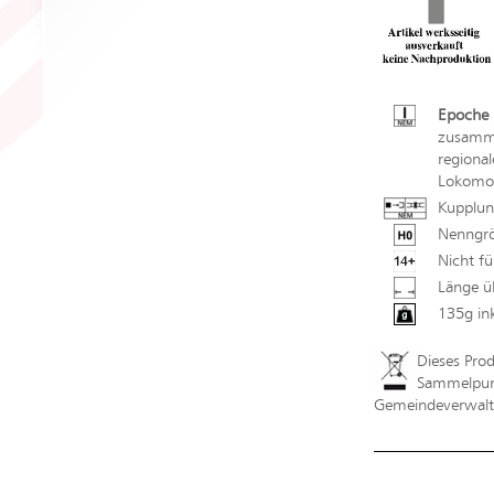
Epoche 
zusamme
regiona
Lokomo
Kupplun
Nenngrö
Nicht fü
Länge ü
135g in
Dieses Pro
Sammelpunk
Gemeindeverwaltu