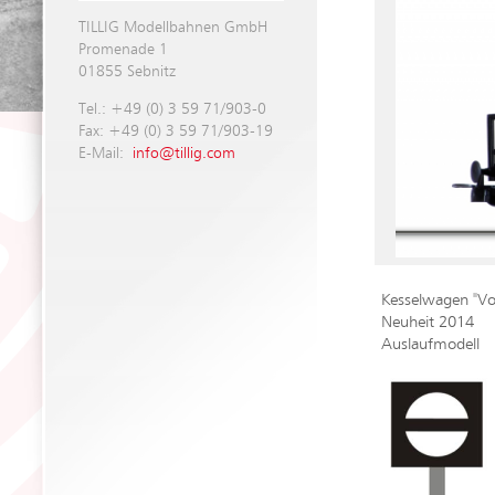
TILLIG Modellbahnen GmbH
Promenade 1
01855 Sebnitz
Tel.: +49 (0) 3 59 71/903-0
Fax: +49 (0) 3 59 71/903-19
E-Mail:
info@tillig.com
Kesselwagen "Voi
Neuheit 2014
Auslaufmodell