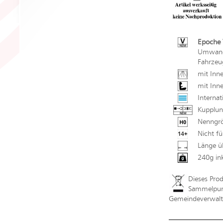
Epoche 
Umwandl
Fahrzeu
mit Inn
mit Inne
Internat
Kupplun
Nenngrö
Nicht fü
Länge ü
240g in
Dieses Pro
Sammelpunk
Gemeindeverwaltu