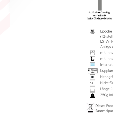
Epoche V
(12-stel
ESTW-Tec
Anlage 
mit Inn
mit Inne
Internat
Kupplun
Nenngrö
Nicht fü
Länge ü
250g in
Dieses Pro
Sammelpunk