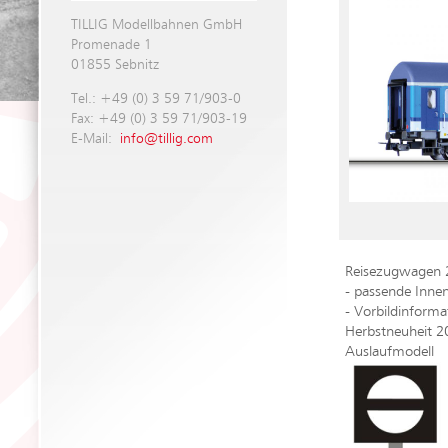
TILLIG Modellbahnen GmbH
Promenade 1
01855 Sebnitz
Tel.: +49 (0) 3 59 71/903-0
Fax: +49 (0) 3 59 71/903-19
E-Mail:
info@tillig.com
Reisezugwagen 2.
- passende Inne
- Vorbildinform
Herbstneuheit 2
Auslaufmodell