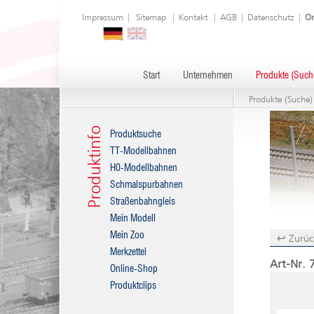
Impressum
|
Sitemap
|
Kontakt
|
AGB
|
Datenschutz
|
On
Start
Unternehmen
Produkte (Such
Produkte (Suche)
Produktinfo
Produktsuche
TT-Modellbahnen
H0-Modellbahnen
Schmalspurbahnen
Straßenbahngleis
Mein Modell
Mein Zoo
↩ Zurüc
Merkzettel
Art-Nr. 
Online-Shop
Produktclips