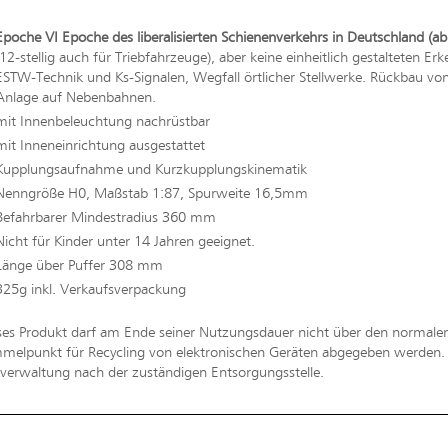
Epoche VI Epoche des liberalisierten Schienenverkehrs in Deutschland (ab
(12-stellig auch für Triebfahrzeuge), aber keine einheitlich gestalteten
ESTW-Technik und Ks-Signalen, Wegfall örtlicher Stellwerke. Rückbau von e
Anlage auf Nebenbahnen.
mit Innenbeleuchtung nachrüstbar
mit Inneneinrichtung ausgestattet
Kupplungsaufnahme und Kurzkupplungskinematik
Nenngröße H0, Maßstab 1:87, Spurweite 16,5mm
Befahrbarer Mindestradius 360 mm
Nicht für Kinder unter 14 Jahren geeignet.
Länge über Puffer 308 mm
325g inkl. Verkaufsverpackung
ses Produkt darf am Ende seiner Nutzungsdauer nicht über den normal
melpunkt für Recycling von elektronischen Geräten abgegeben werden. Bi
erwaltung nach der zuständigen Entsorgungsstelle.