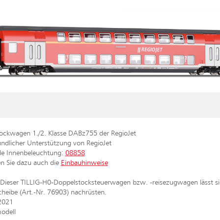
ockwagen 1./2. Klasse DABz755 der RegioJet
undlicher Unterstützung von RegioJet
de Innenbeleuchtung:
08858
en Sie dazu auch die
Einbauhinweise
Dieser TILLIG-H0-Doppelstocksteuerwagen bzw. -reisezugwagen lässt si
eibe (Art.-Nr. 76903) nachrüsten.
 2021
odell