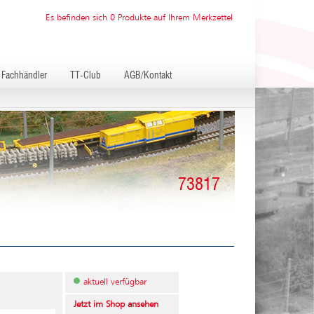
Es befinden sich 0 Produkte auf Ihrem Merkzettel
Fachhändler
TT-Club
AGB/Kontakt
73817
aktuell verfügbar
Jetzt im Shop ansehen