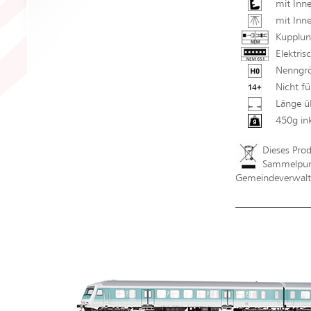
mit Inne
mit Inn
Kupplun
Elektris
Nenngrö
Nicht fü
Länge ü
450g in
Dieses Pro
Sammelpunk
Gemeindeverwaltu