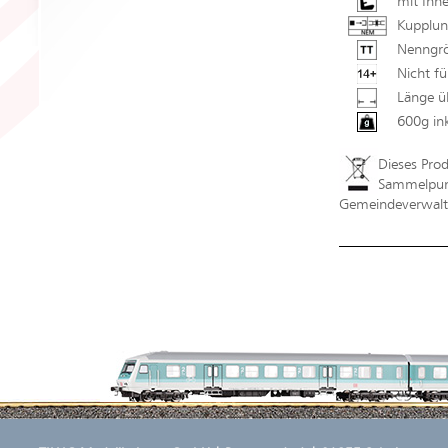
mit Inne
Kupplun
Nenngrö
Nicht fü
Länge ü
600g in
Dieses Pro
Sammelpunk
Gemeindeverwaltu