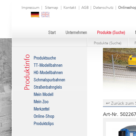
Impressum
|
Sitemap
|
Kontakt
|
AGB
|
Datenschutz
|
Onlinesho
Start
Unternehmen
Produkte (Suche)
Produkte (Suche)
Produktinfo
Produktsuche
TT-Modellbahnen
H0-Modellbahnen
Schmalspurbahnen
Straßenbahngleis
Mein Modell
Mein Zoo
↩ Zurück zum 
Merkzettel
Art-Nr. 502267
Online-Shop
Produktclips