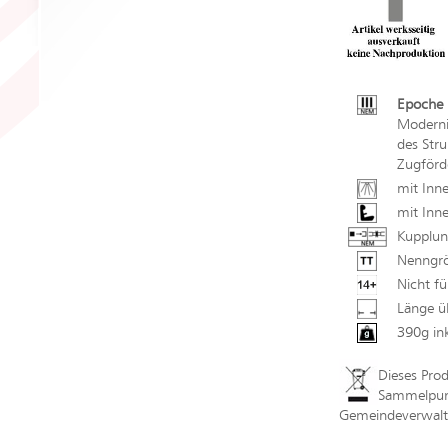
Epoche 
Moderni
des Str
Zugförd
mit Inn
mit Inne
Kupplun
Nenngrö
Nicht fü
Länge ü
390g in
Dieses Pro
Sammelpunk
Gemeindeverwaltu