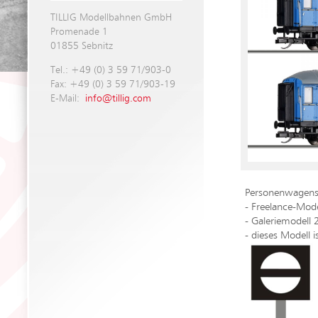
TILLIG Modellbahnen GmbH
Promenade 1
01855 Sebnitz
Tel.: +49 (0) 3 59 71/903-0
Fax: +49 (0) 3 59 71/903-19
E-Mail:
info@tillig.com
Personenwagense
- Freelance-Mode
- Galeriemodell
- dieses Modell i