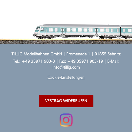
TILLIG Modellbahnen GmbH | Promenade 1 | 01855 Sebnitz
Tel.:
+49 35971 903-0
| Fax: +49 35971 903-19 | E-Mail:
info@tillig.com
Cookie-Einstellungen
VERTRAG WIDERRUFEN