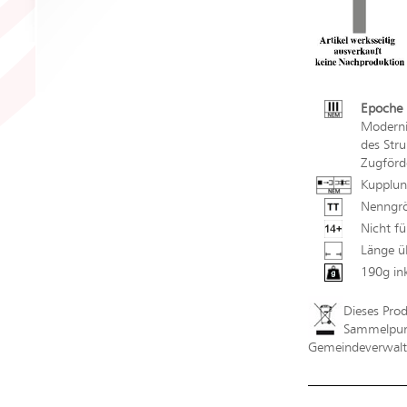
Epoche 
Moderni
des Str
Zugförd
Kupplun
Nenngrö
Nicht fü
Länge ü
190g in
Dieses Pro
Sammelpunk
Gemeindeverwaltu