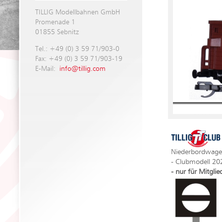
TILLIG Modellbahnen GmbH
Promenade 1
01855 Sebnitz
Tel.: +49 (0) 3 59 71/903-0
Fax: +49 (0) 3 59 71/903-19
E-Mail:
info@tillig.com
Niederbordwage
- Clubmodell 20
- nur für Mitgli