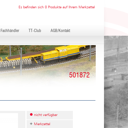
Es befinden sich 0 Produkte auf Ihrem Merkzettel
Fachhändler
TT-Club
AGB/Kontakt
501872
nicht verfügbar
Merkzettel