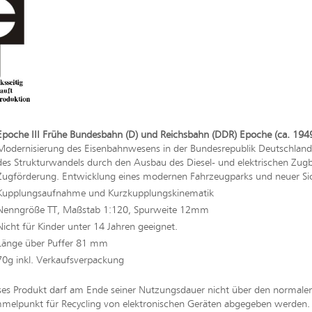
Epoche III Frühe Bundesbahn (D) und Reichsbahn (DDR) Epoche (ca. 1949
Modernisierung des Eisenbahnwesens in der Bundesrepublik Deutschland
des Strukturwandels durch den Ausbau des Diesel- und elektrischen Zu
Zugförderung. Entwicklung eines modernen Fahrzeugparks und neuer Si
Kupplungsaufnahme und Kurzkupplungskinematik
Nenngröße TT, Maßstab 1:120, Spurweite 12mm
Nicht für Kinder unter 14 Jahren geeignet.
Länge über Puffer 81 mm
70g inkl. Verkaufsverpackung
ses Produkt darf am Ende seiner Nutzungsdauer nicht über den normal
melpunkt für Recycling von elektronischen Geräten abgegeben werden. Bi