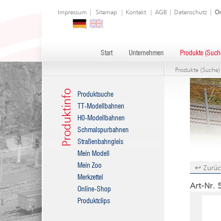
Impressum
|
Sitemap
|
Kontakt
|
AGB
|
Datenschutz
|
On
Start
Unternehmen
Produkte (Such
Produkte (Suche)
Produktinfo
Produktsuche
TT-Modellbahnen
H0-Modellbahnen
Schmalspurbahnen
Straßenbahngleis
Mein Modell
Mein Zoo
↩ Zurüc
Merkzettel
Art-Nr. 
Online-Shop
Produktclips