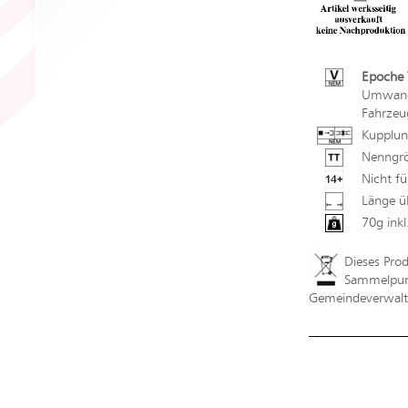
Epoche 
Umwandl
Fahrzeu
Kupplun
Nenngrö
Nicht fü
Länge ü
70g ink
Dieses Pro
Sammelpunk
Gemeindeverwaltu