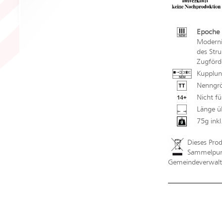
Epoche 
Moderni
des Str
Zugförd
Kupplun
Nenngrö
Nicht fü
Länge ü
75g ink
Dieses Pro
Sammelpunk
Gemeindeverwaltu