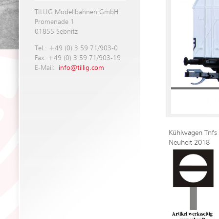
TILLIG Modellbahnen GmbH
Promenade 1
01855 Sebnitz
Tel.: +49 (0) 3 59 71/903-0
Fax: +49 (0) 3 59 71/903-19
E-Mail:
info@tillig.com
Kühlwagen Tnfs 
Neuheit 2018