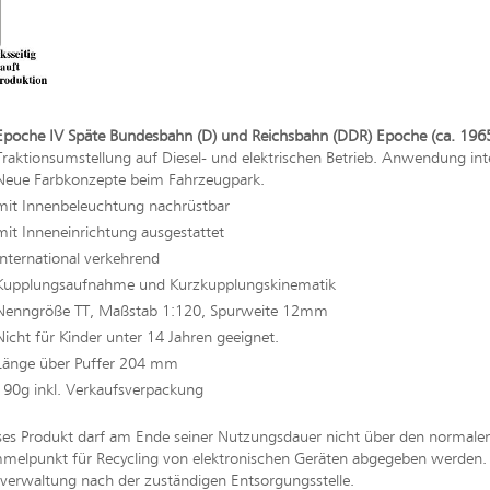
Epoche IV Späte Bundesbahn (D) und Reichsbahn (DDR) Epoche (ca. 1965
Traktionsumstellung auf Diesel- und elektrischen Betrieb. Anwendung in
Neue Farbkonzepte beim Fahrzeugpark.
mit Innenbeleuchtung nachrüstbar
mit Inneneinrichtung ausgestattet
International verkehrend
Kupplungsaufnahme und Kurzkupplungskinematik
Nenngröße TT, Maßstab 1:120, Spurweite 12mm
Nicht für Kinder unter 14 Jahren geeignet.
Länge über Puffer 204 mm
190g inkl. Verkaufsverpackung
ses Produkt darf am Ende seiner Nutzungsdauer nicht über den normal
melpunkt für Recycling von elektronischen Geräten abgegeben werden. Bi
erwaltung nach der zuständigen Entsorgungsstelle.