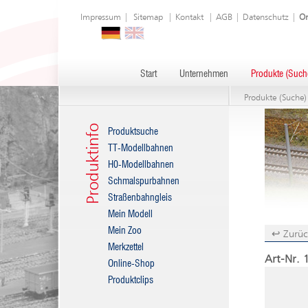
Impressum
|
Sitemap
|
Kontakt
|
AGB
|
Datenschutz
|
On
Start
Unternehmen
Produkte (Such
Produkte (Suche)
Produktinfo
Produktsuche
TT-Modellbahnen
H0-Modellbahnen
Schmalspurbahnen
Straßenbahngleis
Mein Modell
Mein Zoo
↩ Zurüc
Merkzettel
Art-Nr. 
Online-Shop
Produktclips