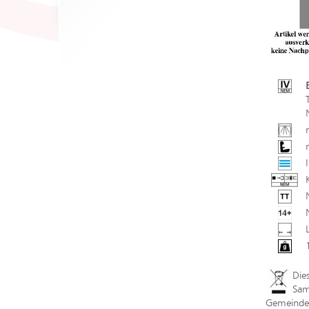
Die
Sam
Gemeindev