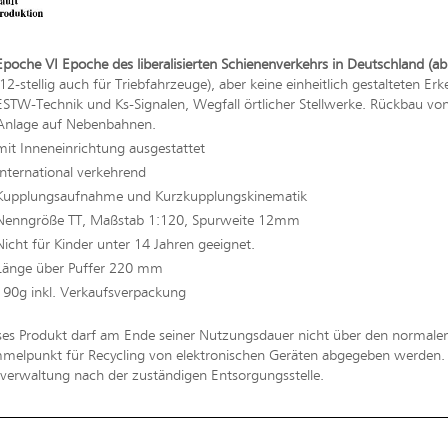
Epoche VI Epoche des liberalisierten Schienenverkehrs in Deutschland (ab
(12-stellig auch für Triebfahrzeuge), aber keine einheitlich gestalteten
ESTW-Technik und Ks-Signalen, Wegfall örtlicher Stellwerke. Rückbau von e
Anlage auf Nebenbahnen.
mit Inneneinrichtung ausgestattet
International verkehrend
Kupplungsaufnahme und Kurzkupplungskinematik
Nenngröße TT, Maßstab 1:120, Spurweite 12mm
Nicht für Kinder unter 14 Jahren geeignet.
Länge über Puffer 220 mm
190g inkl. Verkaufsverpackung
ses Produkt darf am Ende seiner Nutzungsdauer nicht über den normal
melpunkt für Recycling von elektronischen Geräten abgegeben werden. Bi
erwaltung nach der zuständigen Entsorgungsstelle.