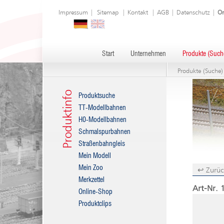
Impressum
|
Sitemap
|
Kontakt
|
AGB
|
Datenschutz
|
On
Start
Unternehmen
Produkte (Such
Produkte (Suche)
Produktinfo
Produktsuche
TT-Modellbahnen
H0-Modellbahnen
Schmalspurbahnen
Straßenbahngleis
Mein Modell
Mein Zoo
↩ Zurüc
Merkzettel
Art-Nr. 
Online-Shop
Produktclips