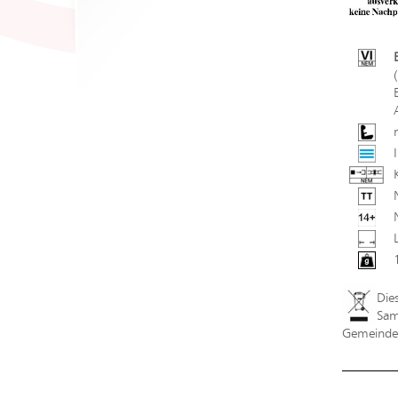
Die
Sam
Gemeindev