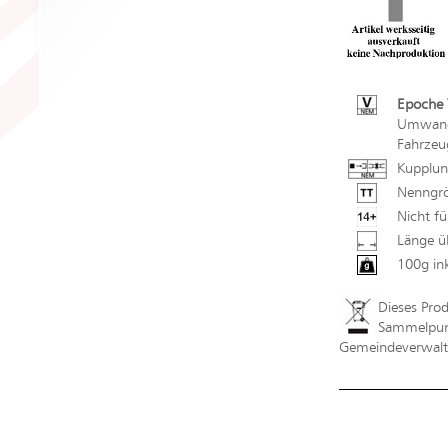
Epoche 
Umwandl
Fahrzeu
Kupplun
Nenngrö
Nicht fü
Länge ü
100g in
Dieses Pro
Sammelpunk
Gemeindeverwaltu