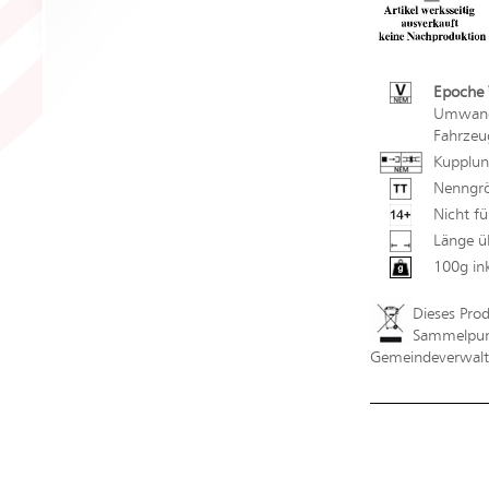
Epoche 
Umwandl
Fahrzeu
Kupplun
Nenngrö
Nicht fü
Länge ü
100g in
Dieses Pro
Sammelpunk
Gemeindeverwaltu