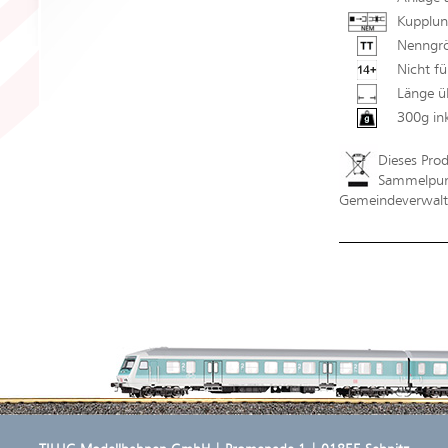
Kupplun
Nenngrö
Nicht fü
Länge ü
300g in
Dieses Pro
Sammelpunk
Gemeindeverwaltu