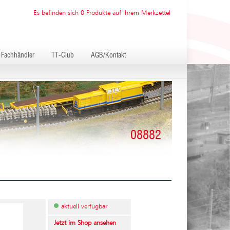
Es befinden sich 0 Produkte auf Ihrem Merkzettel
Fachhändler
TT-Club
AGB/Kontakt
08882
aktuell verfügbar
Jetzt im Shop ansehen