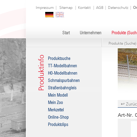
Impressum
|
Sitemap
|
Kontakt
|
AGB
|
Datenschutz
|
On
Start
Unternehmen
Produkte (Such
Produkte (Suche)
Produktinfo
Produktsuche
TT-Modellbahnen
H0-Modellbahnen
Schmalspurbahnen
Straßenbahngleis
Mein Modell
Mein Zoo
↩ Zurüc
Merkzettel
Art-Nr. 
Online-Shop
Produktclips