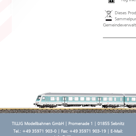
Dieses Pro
Sammelpunk
Gemeindeverwaltu
TILLIG Modellbahnen GmbH | Promenade 1 | 01855 Sebnitz
Tel.:
+49 35971 903-0
| Fax: +49 35971 903-19 | E-Mail: