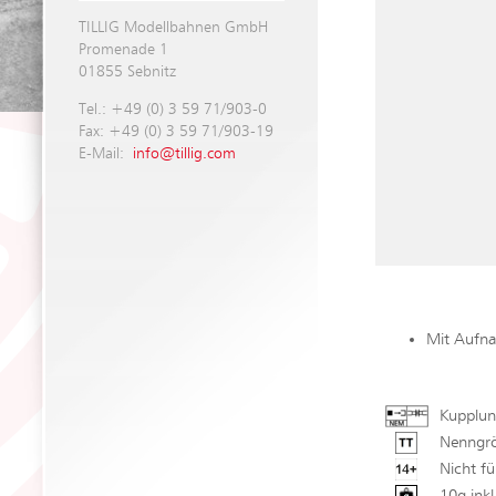
TILLIG Modellbahnen GmbH
Promenade 1
01855 Sebnitz
Tel.: +49 (0) 3 59 71/903-0
Fax: +49 (0) 3 59 71/903-19
E-Mail:
info@tillig.com
Mit Aufna
Kupplun
Nenngrö
Nicht fü
10g ink