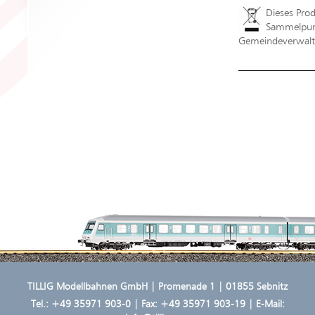
Dieses Pro
Sammelpunk
Gemeindeverwaltu
TILLIG Modellbahnen GmbH | Promenade 1 | 01855 Sebnitz
Tel.:
+49 35971 903-0
| Fax: +49 35971 903-19 | E-Mail: