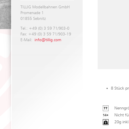
TILLIG Modellbahnen GmbH
Promenade 1
01855 Sebnitz
Tel.: +49 (0) 3 59 71/903-0
Fax: +49 (0) 3 59 71/903-19
E-Mail:
info@tillig.com
8 Stück pr
Nenngrö
Nicht fü
20g ink