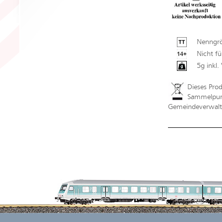
Nenngrö
Nicht fü
5g inkl
Dieses Pro
Sammelpunk
Gemeindeverwaltu