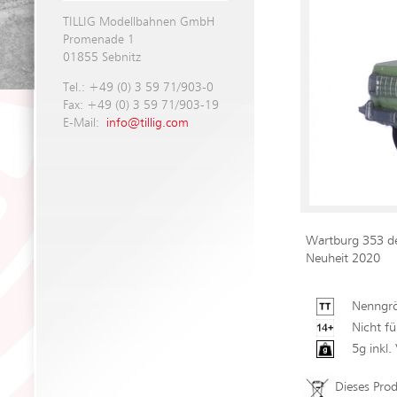
TILLIG Modellbahnen GmbH
Promenade 1
01855 Sebnitz
Tel.: +49 (0) 3 59 71/903-0
Fax: +49 (0) 3 59 71/903-19
E-Mail:
info@tillig.com
Wartburg 353 d
Neuheit 2020
Nenngrö
Nicht fü
5g inkl
Dieses Pro