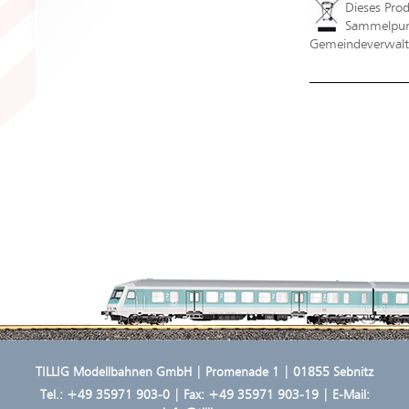
Dieses Pro
Sammelpunk
Gemeindeverwaltu
TILLIG Modellbahnen GmbH | Promenade 1 | 01855 Sebnitz
Tel.:
+49 35971 903-0
| Fax: +49 35971 903-19 | E-Mail: