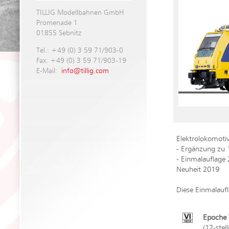
TILLIG Modellbahnen GmbH
Promenade 1
01855 Sebnitz
Tel.: +49 (0) 3 59 71/903-0
Fax: +49 (0) 3 59 71/903-19
E-Mail:
info@tillig.com
Elektrolokomoti
- Ergänzung zu
- Einmalauflage
Neuheit 2019
Diese Einmalaufl
Epoche V
(12-stel