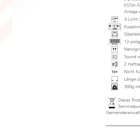
ESTW-Tec
Anlage 
3-Licht-
Kupplun
Oberlei
12-polig
Nenngrö
Sound n
2 Haftre
Nicht fü
Länge ü
300g in
Dieses Pro
Sammelpunk
Gemeindeverwaltu