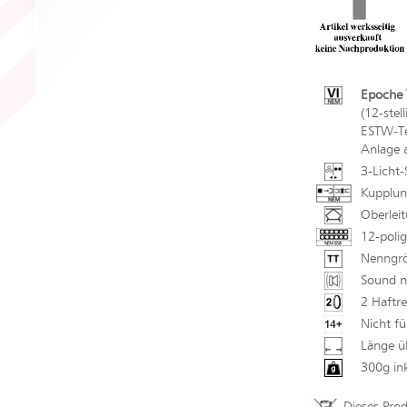
Epoche V
(12-stel
ESTW-Tec
Anlage 
3-Licht-
Kupplun
Oberlei
12-polig
Nenngrö
Sound n
2 Haftre
Nicht fü
Länge ü
300g in
Dieses Pro