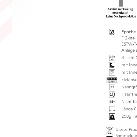
Epoche V
(12-stel
ESTW-Tec
Anlage 
3-Licht-
mit Inne
mit Inn
Elektris
Nenngrö
1 Haftre
Nicht fü
Länge ü
250g in
Dieses Pro
Sammelpunk