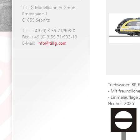
TILLIG Modellbahnen GmbH
Promenade 1
01855 Sebnitz
Tel.: +49 (0) 3 59 71/903-0
Fax: +49 (0) 3 59 71/903-19
E-Mail:
info@tillig.com
Triebwagen BR 
- Mit freundlic
- Einmalauflage
Neuheit 2025