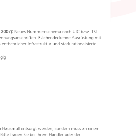
 2007):
Neues Nummernschema nach UIC bzw. TSI
 Erkennungsanschriften. Flächendeckende Ausrüstung mit
ntbehrlicher Infrastruktur und stark rationalisierte
ngig
en Hausmüll entsorgt werden, sondern muss an einem
tte fragen Sie bei Ihrem Händler oder der