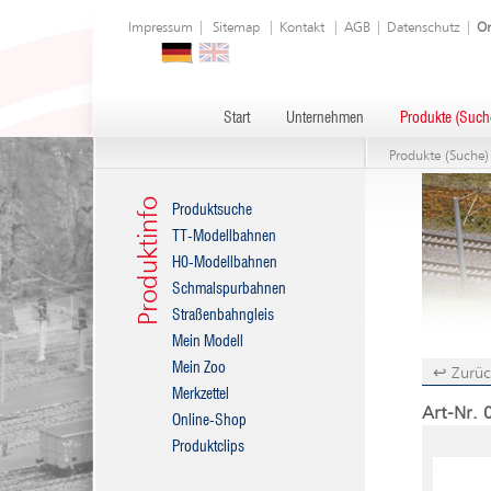
Impressum
|
Sitemap
|
Kontakt
|
AGB
|
Datenschutz
|
On
Start
Unternehmen
Produkte (Such
Produkte (Suche)
Produktinfo
Produktsuche
TT-Modellbahnen
H0-Modellbahnen
Schmalspurbahnen
Straßenbahngleis
Mein Modell
Mein Zoo
↩ Zurüc
Merkzettel
Art-Nr. 
Online-Shop
Produktclips