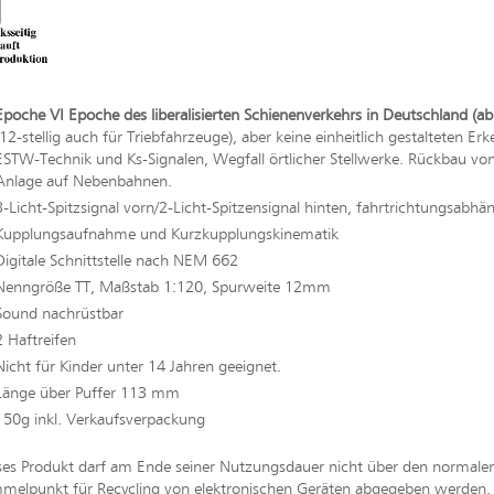
Epoche VI Epoche des liberalisierten Schienenverkehrs in Deutschland (ab
(12-stellig auch für Triebfahrzeuge), aber keine einheitlich gestalteten
ESTW-Technik und Ks-Signalen, Wegfall örtlicher Stellwerke. Rückbau von e
Anlage auf Nebenbahnen.
3-Licht-Spitzsignal vorn/2-Licht-Spitzensignal hinten, fahrtrichtungsabhä
Kupplungsaufnahme und Kurzkupplungskinematik
Digitale Schnittstelle nach NEM 662
Nenngröße TT, Maßstab 1:120, Spurweite 12mm
Sound nachrüstbar
2 Haftreifen
Nicht für Kinder unter 14 Jahren geeignet.
Länge über Puffer 113 mm
150g inkl. Verkaufsverpackung
ses Produkt darf am Ende seiner Nutzungsdauer nicht über den normal
melpunkt für Recycling von elektronischen Geräten abgegeben werden. Bi