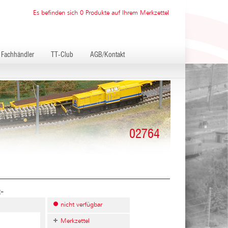
Es befinden sich 0 Produkte auf Ihrem Merkzettel
Fachhändler
TT-Club
AGB/Kontakt
02764
-
nicht verfügbar
Merkzettel