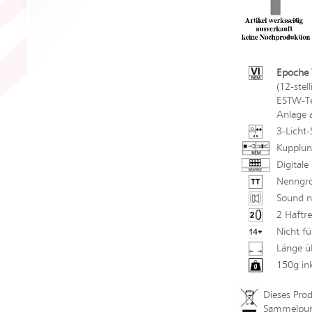
Epoche V
(12-stel
ESTW-Tec
Anlage 
3-Licht-
Kupplun
Digitale
Nenngrö
Sound n
2 Haftre
Nicht fü
Länge ü
150g in
Dieses Pro
Sammelpunk