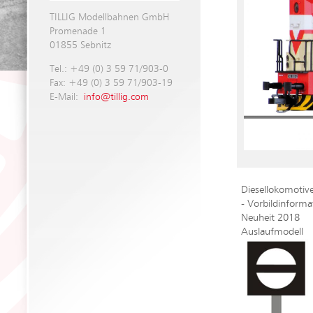
TILLIG Modellbahnen GmbH
Promenade 1
01855 Sebnitz
Tel.: +49 (0) 3 59 71/903-0
Fax: +49 (0) 3 59 71/903-19
E-Mail:
info@tillig.com
Diesellokomotiv
- Vorbildinform
Neuheit 2018
Auslaufmodell