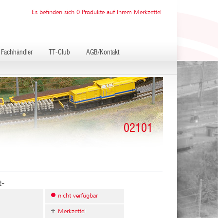
Es befinden sich 0 Produkte auf Ihrem Merkzettel
Fachhändler
TT-Club
AGB/Kontakt
02101
t-
nicht verfügbar
Merkzettel