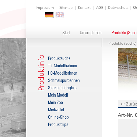
Impressum
|
Sitemap
|
Kontakt
|
AGB
|
Datenschutz
|
On
Start
Unternehmen
Produkte (Such
Produkte (Suche)
Produktinfo
Produktsuche
TT-Modellbahnen
H0-Modellbahnen
Schmalspurbahnen
Straßenbahngleis
Mein Modell
Mein Zoo
↩ Zurüc
Merkzettel
Art-Nr. 
Online-Shop
Produktclips