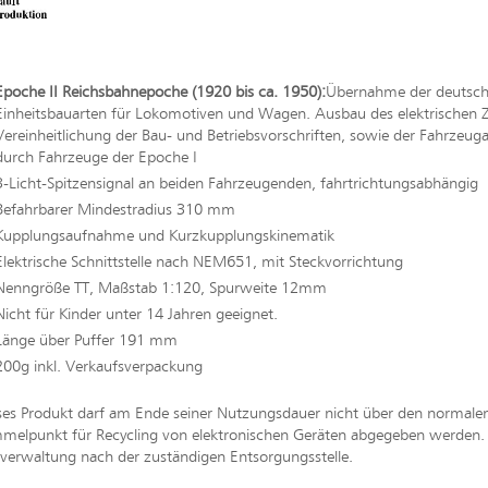
Epoche II Reichsbahnepoche (1920 bis ca. 1950):
Übernahme der deutsche
Einheitsbauarten für Lokomotiven und Wagen. Ausbau des elektrischen 
Vereinheitlichung der Bau- und Betriebsvorschriften, sowie der Fahrzeuga
durch Fahrzeuge der Epoche I
3-Licht-Spitzensignal an beiden Fahrzeugenden, fahrtrichtungsabhängig
Befahrbarer Mindestradius 310 mm
Kupplungsaufnahme und Kurzkupplungskinematik
Elektrische Schnittstelle nach NEM651, mit Steckvorrichtung
Nenngröße TT, Maßstab 1:120, Spurweite 12mm
Nicht für Kinder unter 14 Jahren geeignet.
Länge über Puffer 191 mm
200g inkl. Verkaufsverpackung
ses Produkt darf am Ende seiner Nutzungsdauer nicht über den normal
melpunkt für Recycling von elektronischen Geräten abgegeben werden. Bi
erwaltung nach der zuständigen Entsorgungsstelle.