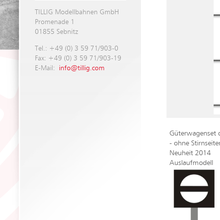
TILLIG Modellbahnen GmbH
Promenade 1
01855 Sebnitz
Tel.: +49 (0) 3 59 71/903-0
Fax: +49 (0) 3 59 71/903-19
E-Mail:
info@tillig.com
Güterwagenset d
- ohne Stirnseit
Neuheit 2014
Auslaufmodell