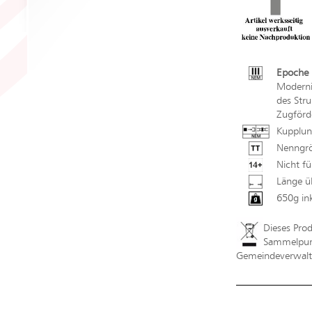
Epoche 
Moderni
des Str
Zugförd
Kupplun
Nenngrö
Nicht fü
Länge ü
650g in
Dieses Pro
Sammelpunk
Gemeindeverwaltu